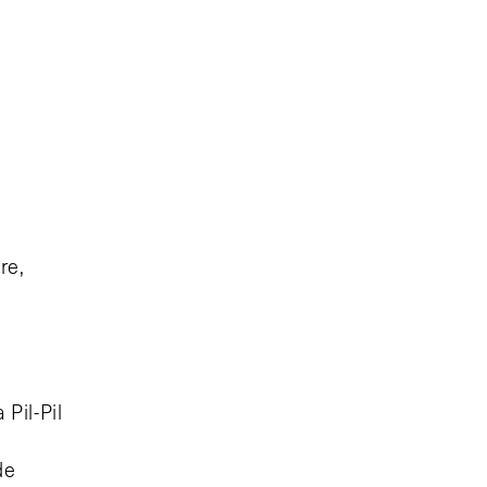
re,
Pil-Pil
de