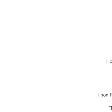
Ho
Thon R
“