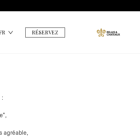
FR
RÉSERVEZ
 :
e”,
s agréable,