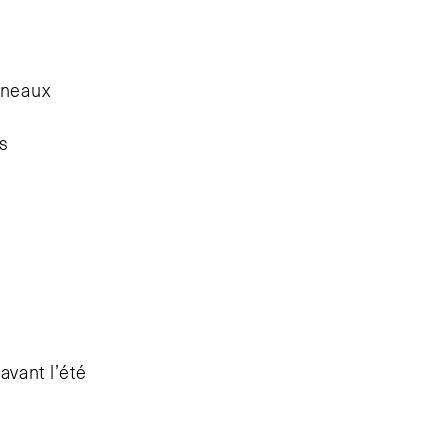
rneaux
s
vant l’été