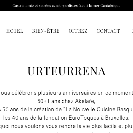
Gastronomie et soirées avant-gardistes face à la mer Cantabrique
HOTEL
BIEN-ÊTRE
OFFREZ
CONTACT
URTEURRENA
ous célébrons plusieurs anniversaires en ce moment
50+1 ans chez Akelaŕe,
s 50 ans de la création de “La Nouvelle Cuisine Basqu
les 40 ans de la fondation EuroToques à Bruxelles.
quoi nous voulons vous rendre la vie plus facile et plu