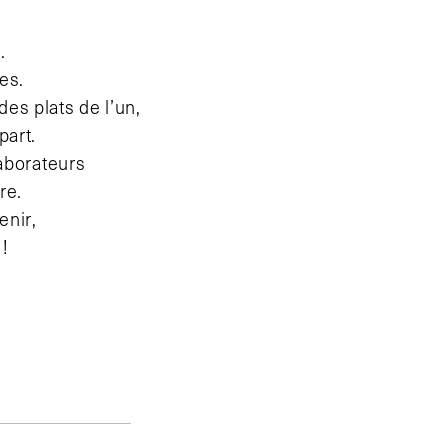
.
es.
es plats de l’un,
part.
aborateurs
re.
enir,
 !