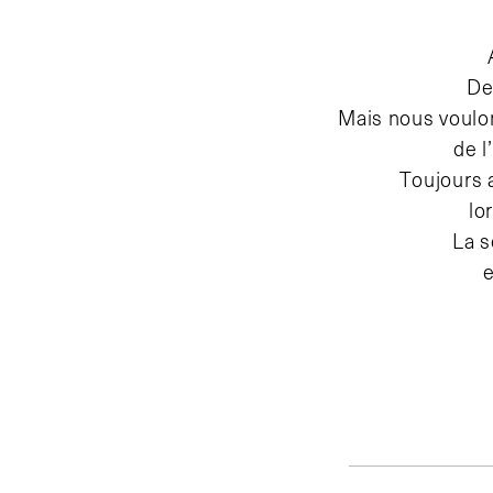
De
Mais nous voulon
de l
Toujours 
lo
La s
e