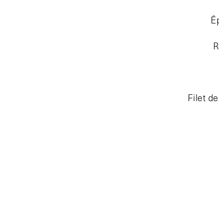
É
R
Filet d