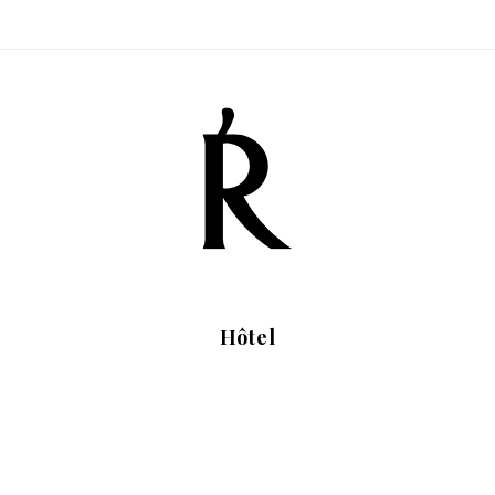
Hôtel
+34 943 311 208
Quand
Qui
info@akelarre.net
Facebook
Instagram
Chambre​ 1
adultes